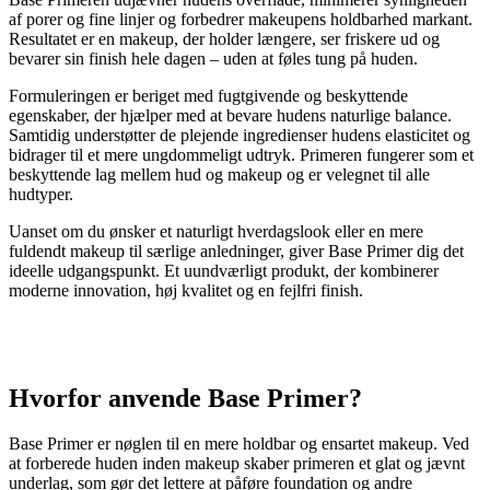
af porer og fine linjer og forbedrer makeupens holdbarhed markant.
Resultatet er en makeup, der holder længere, ser friskere ud og
bevarer sin finish hele dagen – uden at føles tung på huden.
Formuleringen er beriget med fugtgivende og beskyttende
egenskaber, der hjælper med at bevare hudens naturlige balance.
Samtidig understøtter de plejende ingredienser hudens elasticitet og
bidrager til et mere ungdommeligt udtryk. Primeren fungerer som et
beskyttende lag mellem hud og makeup og er velegnet til alle
hudtyper.
Uanset om du ønsker et naturligt hverdagslook eller en mere
fuldendt makeup til særlige anledninger, giver Base Primer dig det
ideelle udgangspunkt. Et uundværligt produkt, der kombinerer
moderne innovation, høj kvalitet og en fejlfri finish.
Hvorfor anvende Base Primer?
Base Primer er nøglen til en mere holdbar og ensartet makeup. Ved
at forberede huden inden makeup skaber primeren et glat og jævnt
underlag, som gør det lettere at påføre foundation og andre