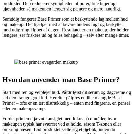
produkter. Den reducerer synligheden af porer, fine linjer og
ujævnheder, så makeupen lægger sig pænere og mere naturligt.
Samtidig fungerer Base Primer som et beskyttende lag mellem hud
og makeup. Det hjælper med at bevare hudens fugt og beskytter
mod udtørring i løbet af dagen. Resultatet er en makeup, der holder
længere, ser friskere ud og føles behagelig – selv efter mange timer.
Hvordan anvender man Base Primer?
Start med ren og velplejet hud. Påfør først dit serum og dagcreme og
lad den trænge godt ind. Herefter påføres en lille mængde Base
Primer – ofte er en ært tilstrækkelig – enten med fingrene, en pensel
eller en makeupsvamp.
Fordel primeren jævnt i ansigtet med fokus på områder, hvor
makeupen typisk har sværest ved at holde, såsom T-zonen eller
omkring næsen. Lad produktet sætte sig et øjeblik, inden du