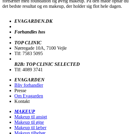
fortsætter med foundation og øvrig makeup. På den måde opnår du
det bedste resultat og en makeup, der holder sig flot hele dagen.
EVAGARDEN.DK
Forhandles hos
TOP CLINIC
Nørregade 10A, 7100 Vejle
Tlf: 7583 5095
B2B: TOP CLINIC SELECTED
Tlf: 4089 3741
EVAGARDEN
Bliv forhandler
Presse
Om Evagarden
Kontakt
MAKEUP
Makeup til ansigt
Makeup til øjne
Makeup til læber
Makeup tilbehør