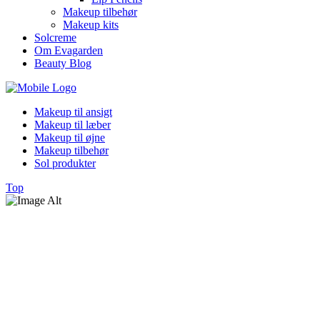
Makeup tilbehør
Makeup kits
Solcreme
Om Evagarden
Beauty Blog
Makeup til ansigt
Makeup til læber
Makeup til øjne
Makeup tilbehør
Sol produkter
Top
Base Primer