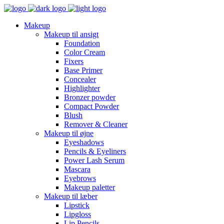
Makeup
Makeup til ansigt
Foundation
Color Cream
Fixers
Base Primer
Concealer
Highlighter
Bronzer powder
Compact Powder
Blush
Remover & Cleaner
Makeup til øjne
Eyeshadows
Pencils & Eyeliners
Power Lash Serum
Mascara
Eyebrows
Makeup paletter
Makeup til læber
Lipstick
Lipgloss
Lip Pencils