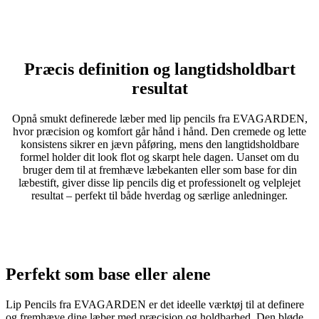
Præcis definition og langtidsholdbart
resultat
Opnå smukt definerede læber med lip pencils fra EVAGARDEN,
hvor præcision og komfort går hånd i hånd. Den cremede og lette
konsistens sikrer en jævn påføring, mens den langtidsholdbare
formel holder dit look flot og skarpt hele dagen. Uanset om du
bruger dem til at fremhæve læbekanten eller som base for din
læbestift, giver disse lip pencils dig et professionelt og velplejet
resultat – perfekt til både hverdag og særlige anledninger.
Perfekt som base eller alene
Lip Pencils fra EVAGARDEN er det ideelle værktøj til at definere
og fremhæve dine læber med præcision og holdbarhed. Den bløde,