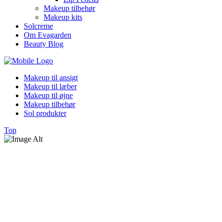
Makeup tilbehør
Makeup kits
Solcreme
Om Evagarden
Beauty Blog
Makeup til ansigt
Makeup til læber
Makeup til øjne
Makeup tilbehør
Sol produkter
Top
Lip Pencils