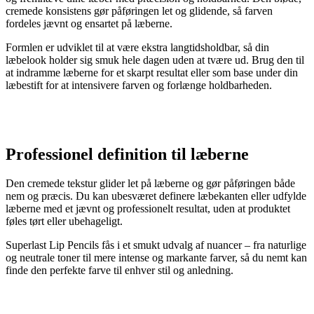
cremede konsistens gør påføringen let og glidende, så farven
fordeles jævnt og ensartet på læberne.
Formlen er udviklet til at være ekstra langtidsholdbar, så din
læbelook holder sig smuk hele dagen uden at tvære ud. Brug den til
at indramme læberne for et skarpt resultat eller som base under din
læbestift for at intensivere farven og forlænge holdbarheden.
Professionel definition til læberne
Den cremede tekstur glider let på læberne og gør påføringen både
nem og præcis. Du kan ubesværet definere læbekanten eller udfylde
læberne med et jævnt og professionelt resultat, uden at produktet
føles tørt eller ubehageligt.
Superlast Lip Pencils fås i et smukt udvalg af nuancer – fra naturlige
og neutrale toner til mere intense og markante farver, så du nemt kan
finde den perfekte farve til enhver stil og anledning.