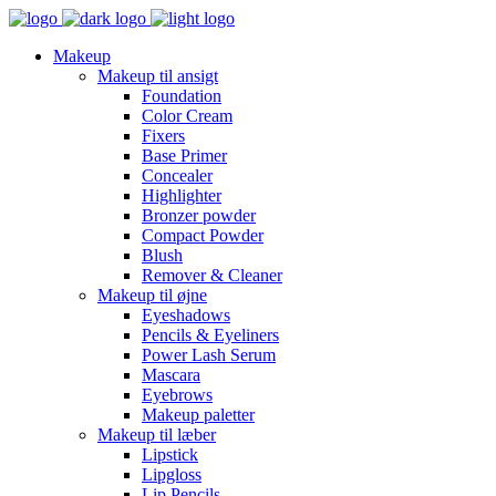
Makeup
Makeup til ansigt
Foundation
Color Cream
Fixers
Base Primer
Concealer
Highlighter
Bronzer powder
Compact Powder
Blush
Remover & Cleaner
Makeup til øjne
Eyeshadows
Pencils & Eyeliners
Power Lash Serum
Mascara
Eyebrows
Makeup paletter
Makeup til læber
Lipstick
Lipgloss
Lip Pencils