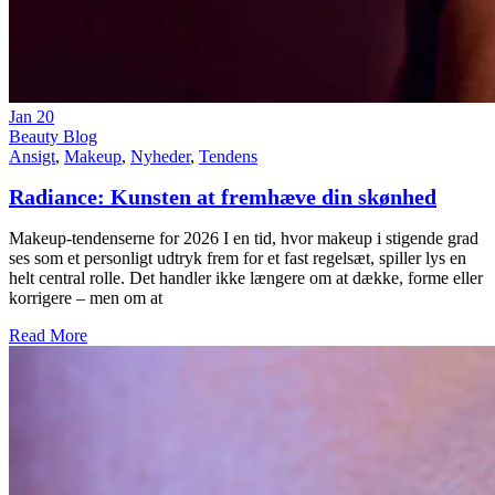
Jan
20
Beauty Blog
Ansigt
,
Makeup
,
Nyheder
,
Tendens
Radiance: Kunsten at fremhæve din skønhed
Makeup-tendenserne for 2026 I en tid, hvor makeup i stigende grad
ses som et personligt udtryk frem for et fast regelsæt, spiller lys en
helt central rolle. Det handler ikke længere om at dække, forme eller
korrigere – men om at
Read More