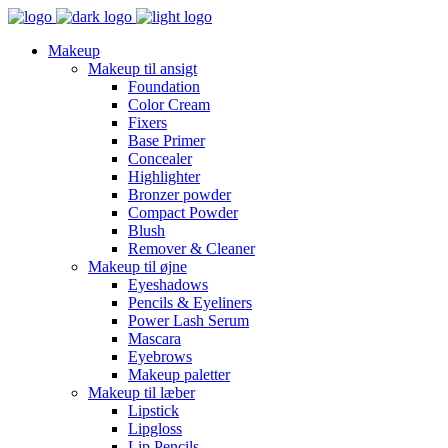
Makeup
Makeup til ansigt
Foundation
Color Cream
Fixers
Base Primer
Concealer
Highlighter
Bronzer powder
Compact Powder
Blush
Remover & Cleaner
Makeup til øjne
Eyeshadows
Pencils & Eyeliners
Power Lash Serum
Mascara
Eyebrows
Makeup paletter
Makeup til læber
Lipstick
Lipgloss
Lip Pencils