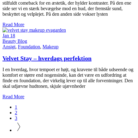
stilfuldt comeback for en æstetik, der hylder kontraster. På den ene
side ser vi en stærk bevægelse mod en hud, der fremstår sund,
beskyttet og velplejet. På den anden side vokser lysten
Read More
Jan
18
Beauty Blog
Ansigt
,
Foundation
,
Makeup
Velvet Stay – hverdags perfektion
I en hverdag, hvor tempoet er højt, og kravene til både udseende og
komfort er større end nogensinde, kan det være en udfordring at
finde en foundation, der virkelig lever op til alle forventninger. Den
skal udjævne hudtonen, skjule ujævnheder
Read More
1
2
3