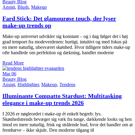
Beauty Blog
Ansigt
,
Blush
,
Makeup
Fard Stick: Det glamourøse touch, der lyser
make-up trends op
Make-up universet udvikler sig konstant – og i dag følger det i høj
grad tempoet fra modeverdenen: hurtigt, intuitivt og med fokus på
en mere naturlig, ubesværet skønhed. Hvor tidligere tiders make-up
ofte handlede om perfektion og dækning, handler moderne
Read More
Mar
06
Beauty Blog
Ansigt
,
Highlighter
,
Makeup
,
Tendens
Illuminante Compatto Stardust: Multitasking
elegance i make-up trends 2026
I 2026 er nøgleordet i make-up ét enkelt begreb: lys.
Skønhedstrends bevæger sig væk fra tunge, dækkende looks og hen
imod en mere naturlig, frisk og strålende hud, hvor det handler om at
fremhæve – ikke skjule. Den moderne tilgang til