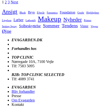
Posts
1
2
3
Next
pagination
Ansigt
Bryn
Foundation
Blush
Efterår
Fantastica
Guide
Highlighter
Makeup
Nyheder
Læber
Lipgloss
Læbestift
Primer
Sommer
Tendens
Solbeskyttelse
Vinter
Setting Spray
Vipper
Øjne
EVAGARDEN.DK
Forhandles hos
TOP CLINIC
Nørregade 10A, 7100 Vejle
Tlf: 7583 5095
B2B: TOP CLINIC SELECTED
Tlf: 4089 3741
EVAGARDEN
Bliv forhandler
Presse
Om Evagarden
Kontakt