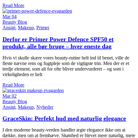
Read More
Mar
04
Beauty Blog
Ansigt
,
Makeup
,
Primer
Derfor er Primer Power Defence SPF50 et
produkt, alle bør bruge – hver eneste dag
Hvis vi skulle skære vores beauty-rutine helt ind til benet, ville de
fleste nævne rens og fugtpleje som de vigtigste trin. Men der er et
tredje element, som alt for ofte bliver undervurderet – og som i
virkeligheden er helt
Read More
Mar
02
Beauty Blog
Ansigt
,
Makeup
,
Nyheder
GraceSkin: Perfekt hud med naturlig elegance
I den moderne beauty-verden handler ægte elegance ikke om at
dække, men om at fremhæve. Skønhed er blevet mere naturlig, mere