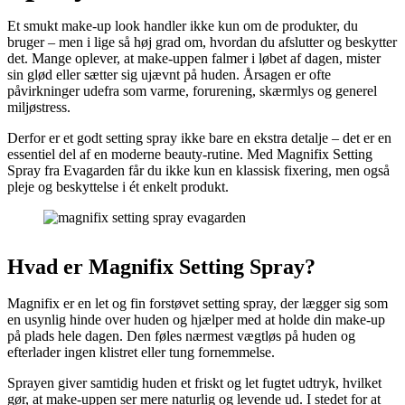
Et smukt make-up look handler ikke kun om de produkter, du
bruger – men i lige så høj grad om, hvordan du afslutter og beskytter
det. Mange oplever, at make-uppen falmer i løbet af dagen, mister
sin glød eller sætter sig ujævnt på huden. Årsagen er ofte
påvirkninger udefra som varme, forurening, skærmlys og generel
miljøstress.
Derfor er et godt setting spray ikke bare en ekstra detalje – det er en
essentiel del af en moderne beauty-rutine. Med Magnifix Setting
Spray fra Evagarden får du ikke kun en klassisk fixering, men også
pleje og beskyttelse i ét enkelt produkt.
Hvad er Magnifix Setting Spray?
Magnifix er en let og fin forstøvet setting spray, der lægger sig som
en usynlig hinde over huden og hjælper med at holde din make-up
på plads hele dagen. Den føles nærmest vægtløs på huden og
efterlader ingen klistret eller tung fornemmelse.
Sprayen giver samtidig huden et friskt og let fugtet udtryk, hvilket
gør, at make-uppen ser mere naturlig og levende ud. I stedet for at