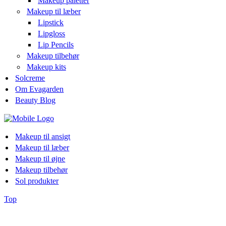
Makeup paletter
Makeup til læber
Lipstick
Lipgloss
Lip Pencils
Makeup tilbehør
Makeup kits
Solcreme
Om Evagarden
Beauty Blog
Makeup til ansigt
Makeup til læber
Makeup til øjne
Makeup tilbehør
Sol produkter
Top