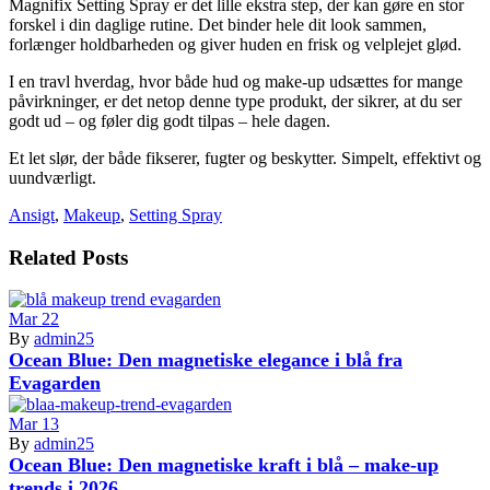
Magnifix Setting Spray er det lille ekstra step, der kan gøre en stor
forskel i din daglige rutine. Det binder hele dit look sammen,
forlænger holdbarheden og giver huden en frisk og velplejet glød.
I en travl hverdag, hvor både hud og make-up udsættes for mange
påvirkninger, er det netop denne type produkt, der sikrer, at du ser
godt ud – og føler dig godt tilpas – hele dagen.
Et let slør, der både fikserer, fugter og beskytter. Simpelt, effektivt og
uundværligt.
Ansigt
,
Makeup
,
Setting Spray
Related Posts
Mar
22
By
admin25
Ocean Blue: Den magnetiske elegance i blå fra
Evagarden
Mar
13
By
admin25
Ocean Blue: Den magnetiske kraft i blå – make-up
trends i 2026