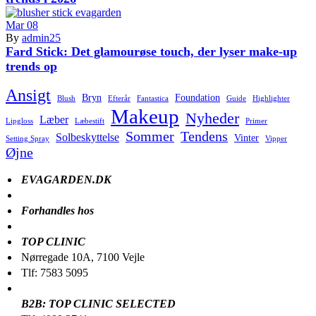
Mar
08
By
admin25
Fard Stick: Det glamourøse touch, der lyser make-up
trends op
Ansigt
Bryn
Foundation
Blush
Efterår
Fantastica
Guide
Highlighter
Makeup
Nyheder
Læber
Lipgloss
Læbestift
Primer
Sommer
Tendens
Solbeskyttelse
Vinter
Setting Spray
Vipper
Øjne
EVAGARDEN.DK
Forhandles hos
TOP CLINIC
Nørregade 10A, 7100 Vejle
Tlf: 7583 5095
B2B: TOP CLINIC SELECTED