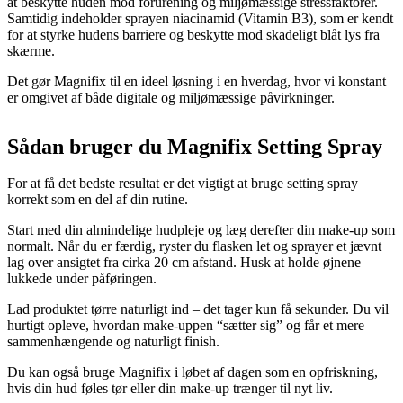
at beskytte huden mod forurening og miljømæssige stressfaktorer.
Samtidig indeholder sprayen niacinamid (Vitamin B3), som er kendt
for at styrke hudens barriere og beskytte mod skadeligt blåt lys fra
skærme.
Det gør Magnifix til en ideel løsning i en hverdag, hvor vi konstant
er omgivet af både digitale og miljømæssige påvirkninger.
Sådan bruger du Magnifix Setting Spray
For at få det bedste resultat er det vigtigt at bruge setting spray
korrekt som en del af din rutine.
Start med din almindelige hudpleje og læg derefter din make-up som
normalt. Når du er færdig, ryster du flasken let og sprayer et jævnt
lag over ansigtet fra cirka 20 cm afstand. Husk at holde øjnene
lukkede under påføringen.
Lad produktet tørre naturligt ind – det tager kun få sekunder. Du vil
hurtigt opleve, hvordan make-uppen “sætter sig” og får et mere
sammenhængende og naturligt finish.
Du kan også bruge Magnifix i løbet af dagen som en opfriskning,
hvis din hud føles tør eller din make-up trænger til nyt liv.