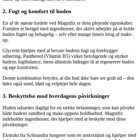
2. Fugt og komfort til huden
En af de største fordele ved Magnifix er dens plejende egenskaber.
Formlen er beriget med ingredienser, der aktivt arbejder på at holde
huden fugtet og behagelig – selv efter mange timers brug af make-
up.
Glycerin hjælper med at bevare hudens fugt og forebygger
udtørring. Panthenol (Vitamin B5) virker beroligende og styrker
hudens fugtbalance, mens allantoin bidrager til at regenerere huden
og øge komforten.
Denne kombination betyder, at din hud ikke bare ser godt ud – den
føles også sund, blød og velplejet hele dagen.
3. Beskyttelse mod hverdagens påvirkninger
Huden udsættes dagligt for en række belastninger, som kan påvirke
både hudens sundhed og make-uppens holdbarhed. Magnifix
indeholder ingredienser, der hjælper med at beskytte mod disse
påvirkninger.
Ekstrakt fra Schisandra fungerer som en antioxidant og hjælper med