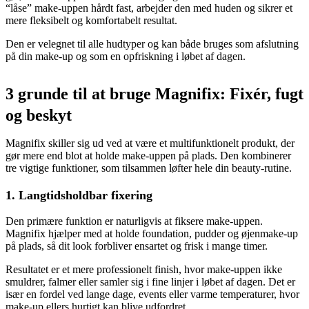
“låse” make-uppen hårdt fast, arbejder den med huden og sikrer et
mere fleksibelt og komfortabelt resultat.
Den er velegnet til alle hudtyper og kan både bruges som afslutning
på din make-up og som en opfriskning i løbet af dagen.
3 grunde til at bruge Magnifix: Fixér, fugt
og beskyt
Magnifix skiller sig ud ved at være et multifunktionelt produkt, der
gør mere end blot at holde make-uppen på plads. Den kombinerer
tre vigtige funktioner, som tilsammen løfter hele din beauty-rutine.
1. Langtidsholdbar fixering
Den primære funktion er naturligvis at fiksere make-uppen.
Magnifix hjælper med at holde foundation, pudder og øjenmake-up
på plads, så dit look forbliver ensartet og frisk i mange timer.
Resultatet er et mere professionelt finish, hvor make-uppen ikke
smuldrer, falmer eller samler sig i fine linjer i løbet af dagen. Det er
især en fordel ved lange dage, events eller varme temperaturer, hvor
make-up ellers hurtigt kan blive udfordret.