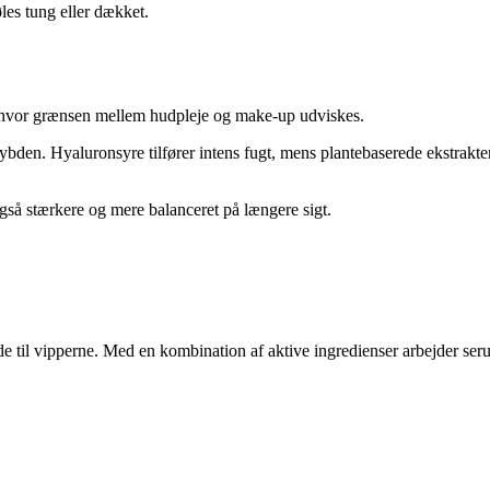
øles tung eller dækket.
hvor grænsen mellem hudpleje og make-up udviskes.
dybden. Hyaluronsyre tilfører intens fugt, mens plantebaserede ekstrakt
også stærkere og mere balanceret på længere sigt.
lde til vipperne. Med en kombination af aktive ingredienser arbejder se