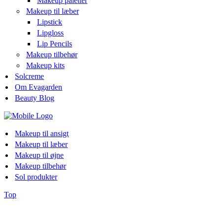
Makeup paletter
Makeup til læber
Lipstick
Lipgloss
Lip Pencils
Makeup tilbehør
Makeup kits
Solcreme
Om Evagarden
Beauty Blog
Makeup til ansigt
Makeup til læber
Makeup til øjne
Makeup tilbehør
Sol produkter
Top