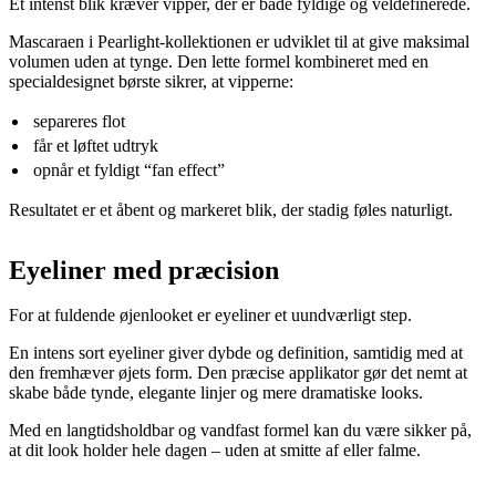
Et intenst blik kræver vipper, der er både fyldige og veldefinerede.
Mascaraen i Pearlight-kollektionen er udviklet til at give maksimal
volumen uden at tynge. Den lette formel kombineret med en
specialdesignet børste sikrer, at vipperne:
separeres flot
får et løftet udtryk
opnår et fyldigt “fan effect”
Resultatet er et åbent og markeret blik, der stadig føles naturligt.
Eyeliner med præcision
For at fuldende øjenlooket er eyeliner et uundværligt step.
En intens sort eyeliner giver dybde og definition, samtidig med at
den fremhæver øjets form. Den præcise applikator gør det nemt at
skabe både tynde, elegante linjer og mere dramatiske looks.
Med en langtidsholdbar og vandfast formel kan du være sikker på,
at dit look holder hele dagen – uden at smitte af eller falme.