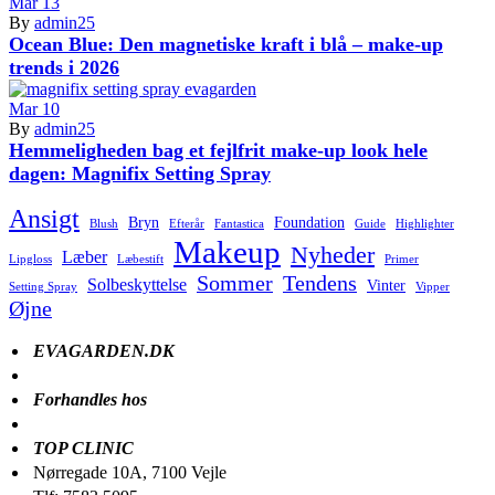
Mar
13
By
admin25
Ocean Blue: Den magnetiske kraft i blå – make-up
trends i 2026
Mar
10
By
admin25
Hemmeligheden bag et fejlfrit make-up look hele
dagen: Magnifix Setting Spray
Ansigt
Bryn
Foundation
Blush
Efterår
Fantastica
Guide
Highlighter
Makeup
Nyheder
Læber
Lipgloss
Læbestift
Primer
Sommer
Tendens
Solbeskyttelse
Vinter
Setting Spray
Vipper
Øjne
EVAGARDEN.DK
Forhandles hos
TOP CLINIC
Nørregade 10A, 7100 Vejle