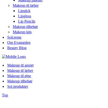
Makeup paletter
Makeup til læber
Lipstick
Lipgloss
Lip Pencils
Makeup tilbehør
Makeup kits
Solcreme
Om Evagarden
Beauty Blog
Makeup til ansigt
Makeup til læber
Makeup til øjne
Makeup tilbehør
Sol produkter
Top