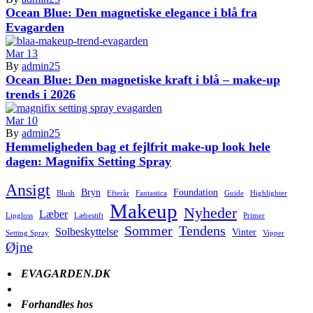
Ocean Blue: Den magnetiske elegance i blå fra
Evagarden
Mar
13
By
admin25
Ocean Blue: Den magnetiske kraft i blå – make-up
trends i 2026
Mar
10
By
admin25
Hemmeligheden bag et fejlfrit make-up look hele
dagen: Magnifix Setting Spray
Ansigt
Bryn
Foundation
Blush
Efterår
Fantastica
Guide
Highlighter
Makeup
Nyheder
Læber
Lipgloss
Læbestift
Primer
Sommer
Tendens
Solbeskyttelse
Vinter
Setting Spray
Vipper
Øjne
EVAGARDEN.DK
Forhandles hos