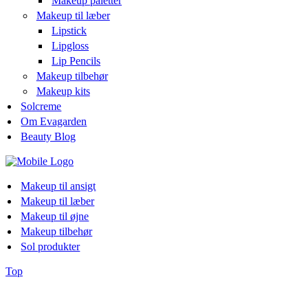
Makeup paletter
Makeup til læber
Lipstick
Lipgloss
Lip Pencils
Makeup tilbehør
Makeup kits
Solcreme
Om Evagarden
Beauty Blog
Makeup til ansigt
Makeup til læber
Makeup til øjne
Makeup tilbehør
Sol produkter
Top